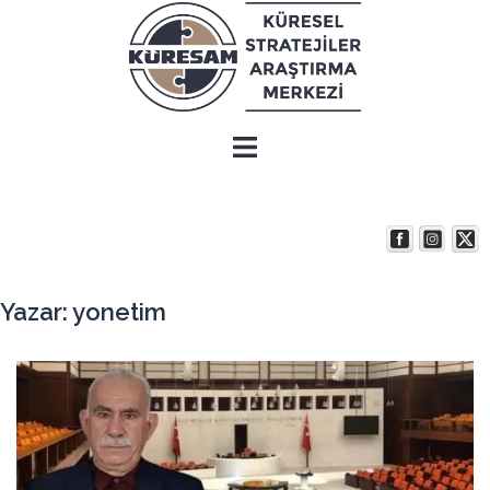
İçeriğe
atla
Yazar:
yonetim