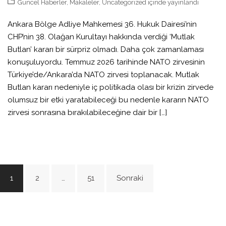
Güncel Haberler
,
Makaleler
,
Uncategorized
içinde yayınlandı
Ankara Bölge Adliye Mahkemesi 36. Hukuk Dairesi’nin
CHP’nin 38. Olağan Kurultayı hakkında verdiği ‘Mutlak
Butlan’ kararı bir sürpriz olmadı. Daha çok zamanlaması
konuşuluyordu. Temmuz 2026 tarihinde NATO zirvesinin
Türkiye’de/Ankara’da NATO zirvesi toplanacak. Mutlak
Butlan kararı nedeniyle iç politikada olası bir krizin zirvede
olumsuz bir etki yaratabileceği bu nedenle kararın NATO
zirvesi sonrasına bırakılabileceğine dair bir […]
Yazı
1
2
…
51
Sonraki
sayfalaması