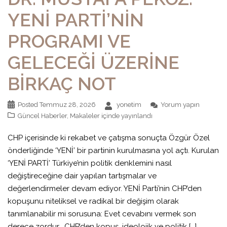
YENİ PARTİ’NİN
PROGRAMI VE
GELECEĞİ ÜZERİNE
BİRKAÇ NOT
Posted
Temmuz 28, 2026
yonetim
Yorum yapın
Güncel Haberler
,
Makaleler
içinde yayınlandı
CHP içerisinde ki rekabet ve çatışma sonuçta Özgür Özel
önderliğinde ‘YENİ’ bir partinin kurulmasına yol açtı. Kurulan
‘YENİ PARTİ’ Türkiye’nin politik denklemini nasıl
değiştireceğine dair yapılan tartışmalar ve
değerlendirmeler devam ediyor. YENİ Parti’nin CHP’den
kopuşunu niteliksel ve radikal bir değişim olarak
tanımlanabilir mi sorusuna: Evet cevabını vermek son
derece zordur. CHP’den kopuş, ideolojik ve politik […]