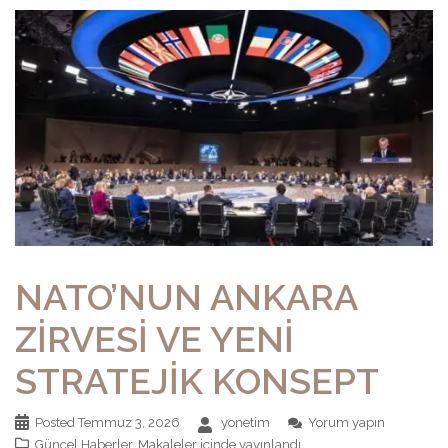
NATO’NUN ANKARA
ZİRVESİ VE YENİ
STRATEJİK KONSEPT
Posted
Temmuz 3, 2026
yonetim
Yorum yapın
Güncel Haberler
,
Makaleler
içinde yayınlandı