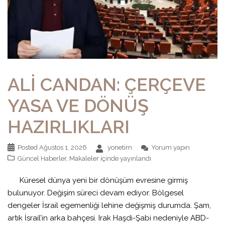
ALİ CANDAN: ÇERÇEVE
YASA VE DÖNÜŞ
HAZIRLIKLARI
Posted
Ağustos 1, 2026
yonetim
Yorum yapın
Güncel Haberler
,
Makaleler
içinde yayınlandı
Küresel dünya yeni bir dönüşüm evresine girmiş
bulunuyor. Değişim süreci devam ediyor. Bölgesel
dengeler İsrail egemenliği lehine değişmiş durumda. Şam,
artık İsrail’in arka bahçesi. Irak Haşdi-Şabi nedeniyle ABD-