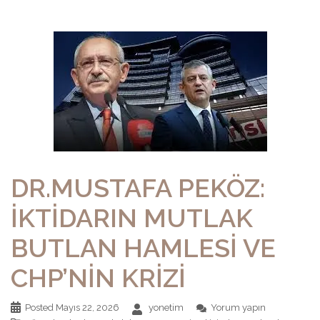
DR.MUSTAFA PEKÖZ:
İKTİDARIN MUTLAK
BUTLAN HAMLESİ VE
CHP’NİN KRİZİ
Posted
Mayıs 22, 2026
yonetim
Yorum yapın