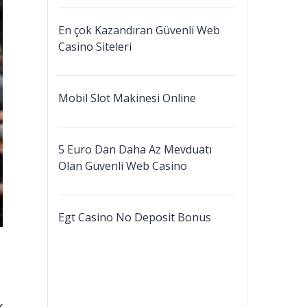
En çok Kazandıran Güvenli Web
Casino Siteleri
Mobil Slot Makinesi Online
5 Euro Dan Daha Az Mevduatı
Olan Güvenli Web Casino
Egt Casino No Deposit Bonus
k