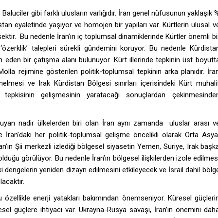
aluciler gibi farklı ulusların varlığıdır. İran genel nüfusunun yaklaşık 
istan eyaletinde yaşıyor ve homojen bir yapıları var. Kürtlerin ulusal v
ktir. Bu nedenle İran’ın iç toplumsal dinamiklerinde Kürtler önemli bi
zerklik’ talepleri sürekli gündemini koruyor. Bu nedenle Kürdista
am eden bir çatışma alanı bulunuyor. Kürt illerinde tepkinin üst boyutt
 rejimine gösterilen politik-toplumsal tepkinin arka planıdır. İra
 yönelmesi ve Irak Kürdistan Bölgesi sınırları içerisindeki Kürt muhali
al tepkisinin gelişmesinin yaratacağı sonuçlardan çekinmesinde
 koruyan nadir ülkelerden biri olan İran aynı zamanda uluslar arası v
le İran’daki her politik-toplumsal gelişme öncelikli olarak Orta Asya
n’ın Şii merkezli izlediği bölgesel siyasetin Yemen, Suriye, Irak başk
lduğu görülüyor. Bu nedenle İran’ın bölgesel ilişkilerden izole edilmes
i dengelerin yeniden dizayn edilmesini etkileyecek ve İsrail dahil bölg
lacaktır.
nu özellikle enerji yatakları bakımından önemseniyor. Küresel güçleri
üresel güçlere ihtiyacı var. Ukrayna-Rusya savaşı, İran’ın önemini dah