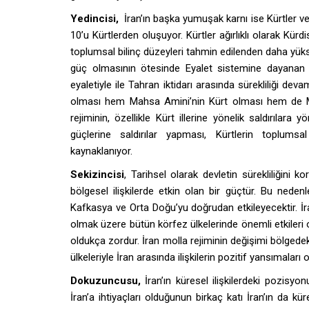
Yedincisi,
İran’ın başka yumuşak karnı ise Kürtler ve B
10’u Kürtlerden oluşuyor. Kürtler ağırlıklı olarak Kürd
toplumsal bilinç düzeyleri tahmin edilenden daha yükse
güç olmasının ötesinde Eyalet sistemine dayanan ‘ö
eyaletiyle ile Tahran iktidarı arasında sürekliliği dev
olması hem Mahsa Amini’nin Kürt olması hem de Molla
rejiminin, özellikle Kürt illerine yönelik saldırılara
güçlerine saldırılar yapması, Kürtlerin toplums
kaynaklanıyor.
Sekizincisi
, Tarihsel olarak devletin sürekliliğini
bölgesel ilişkilerde etkin olan bir güçtür. Bu neden
Kafkasya ve Orta Doğu’yu doğrudan etkileyecektir. İra
olmak üzere bütün körfez ülkelerinde önemli etkileri o
oldukça zordur. İran molla rejiminin değişimi bölgedek
ülkeleriyle İran arasında ilişkilerin pozitif yansımaları o
Dokuzuncusu,
İran’ın küresel ilişkilerdeki pozisyo
İran’a ihtiyaçları olduğunun birkaç katı İran’ın da k