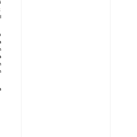
i
.
l
n
a
n
a
n
n
a