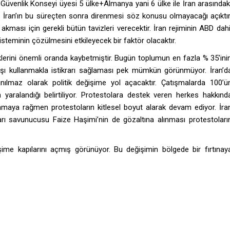
r Güvenlik Konseyi üyesi 5 ülke+Almanya yani 6 ülke ile İran arasındak
ir. İran’ın bu süreçten sonra direnmesi söz konusu olmayacağı açıktır
kması için gerekli bütün tavizleri verecektir. İran rejiminin ABD dahi
isteminin çözülmesini etkileyecek bir faktör olacaktır.
iklerini önemli oranda kaybetmiştir. Bugün toplumun en fazla % 35’ini
 karşı kullanmakla istikrarı sağlaması pek mümkün görünmüyor. İran’d
çınılmaz olarak politik değişime yol açacaktır. Çatışmalarda 100’ü
n yaralandığı belirtiliyor. Protestolara destek veren herkes hakkınd
lamaya rağmen protestoların kitlesel boyut alarak devam ediyor. İra
arı savunucusu Faize Haşimi’nin de gözaltına alınması protestoları
şime kapılarını açmış görünüyor. Bu değişimin bölgede bir fırtınay