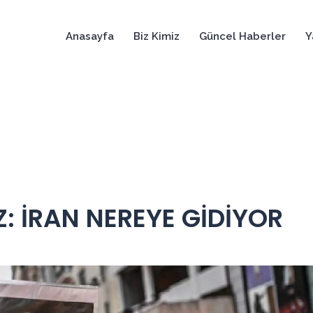
Anasayfa
Biz Kimiz
Güncel Haberler
Y
: İRAN NEREYE GİDİYOR