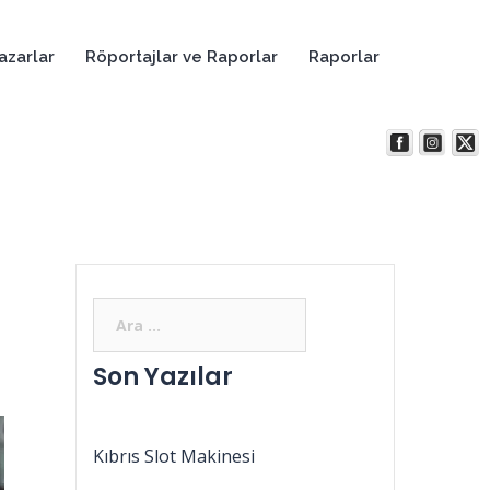
azarlar
Röportajlar ve Raporlar
Raporlar
Son Yazılar
Kıbrıs Slot Makinesi