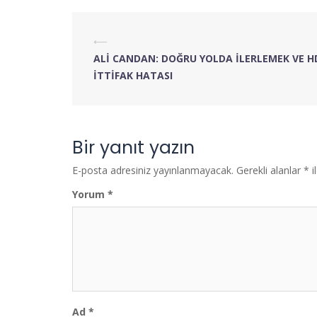
⟵
ALİ CANDAN: DOĞRU YOLDA İLERLEMEK VE H
İTTİFAK HATASI
Bir yanıt yazın
E-posta adresiniz yayınlanmayacak.
Gerekli alanlar
*
i
Yorum
*
Ad
*